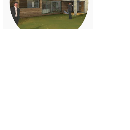
Loredo, Cantabria
Proyecto
Urbanización de viviendas de diseño
minimalista situada junto al mar
Cantábrico. Las viviendas se abren a
la parcela que las rodea, permitiendo
disfrutar del entorno natural desde el
interior de cada estancia.
La envolvente se resuelve mediante
una cuidada combinación de piedra y
madera, junto con amplias superficies
acristaladas, que aportan calidez,
luminosidad y una estrecha relación
con el paisaje.