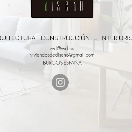
QUITECTURA , CONSTRUCCIÓN E INTERIORI
vvd@vvd.es
viviendasdediseno@gmail.com
BURGOS-ESPAÑA