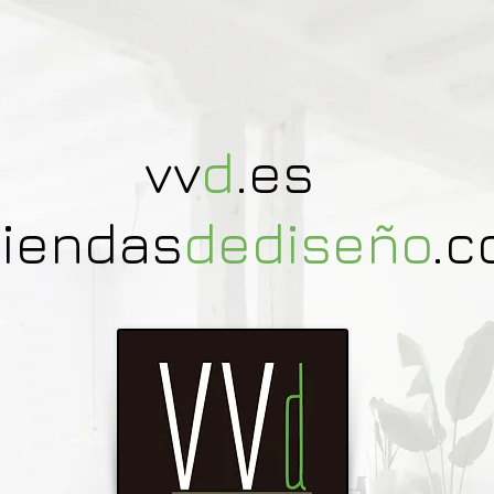
vv
d
.es
viendas
dediseño
.